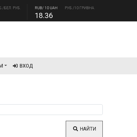
.17
94.84
Б./БЕЛ. РУБ.
RUB/ 10 UAH
РУБ./10 ГРИВНА.
18.36
М
ВХОД
НАЙТИ