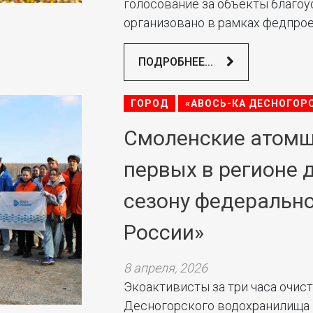
голосование за объекты благоу
организовано в рамках федпроек
ПОДРОБНЕЕ...
ГОРОД
«АВОСЬ-КА ДЕСНОГОР
Смоленские атомщ
первых в регионе 
сезону федерально
России»
8 апреля, 2026
Экоактивисты за три часа очист
Десногорского водохранилища 