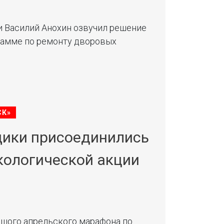
и Василий Анохин озвучил решение
рамме по ремонту дворовых
СК»
ики присоединились
кологической акции
ьшого апрельского марафона по