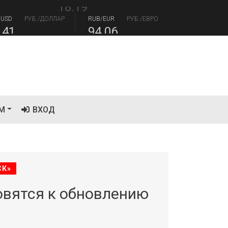
18.19
/USD
РУБ./ДОЛЛАР
RUB/EUR
РУБ./ЕВРО
.41
94.06
М
ВХОД
СК»
овятся к обновлению