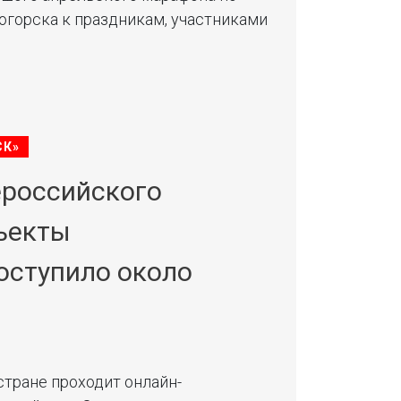
огорска к праздникам, участниками
СК»
ероссийского
ъекты
оступило около
 стране проходит онлайн-