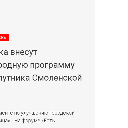
СК»
ка внесут
родную программу
спутника Смоленской
менте по улучшению городской
ца». На форуме «Есть...