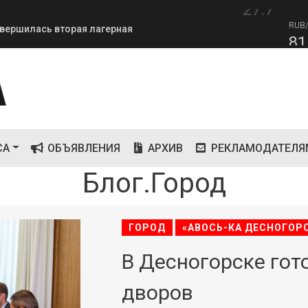
27.7
RUB
завершилась вторая лагерная
81
СА
ОБЪЯВЛЕНИЯ
АРХИВ
РЕКЛАМОДАТЕЛЯ
Блог.Город
ГОРОД
«АВОСЬ-КА ДЕСНОГОР
В Десногорске гот
дворов