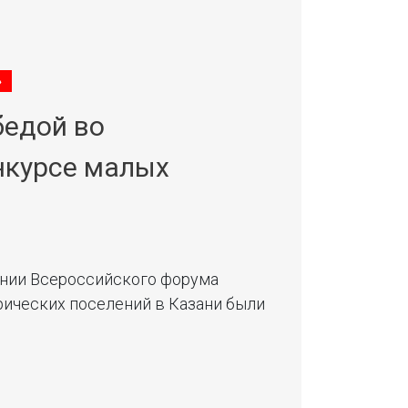
»
бедой во
нкурсе малых
ании Всероссийского форума
рических поселений в Казани были