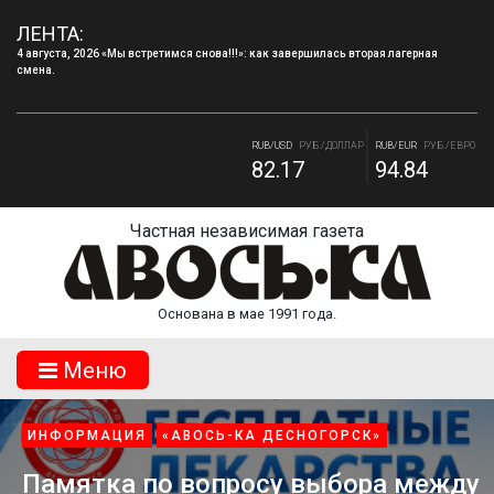
4 августа, 2026 «Мы встретимся снова!!!»: как завершилась вторая лагерная
смена.
ЛЕНТА:
4 августа, 2026 Запись в творческие объединения МБУДО «ДДТ» г.Десногорска на
2026–2027 учебный год.
RUB/USD
РУБ./ДОЛЛАР
RUB/EUR
РУБ./ЕВРО
82.17
94.84
RUB/BYN
РУБ./БЕЛ. РУБ.
RUB/ 10 UAH
РУБ./10 ГРИВНА.
27.87
18.36
Частная независимая газета
Основана в мае 1991 года.
Mеню
СК»
НОВОСТИ
«АВОСЬ-КА ДЕСНОГОРСК»
ора между
«Мы встретимся снова!!!»