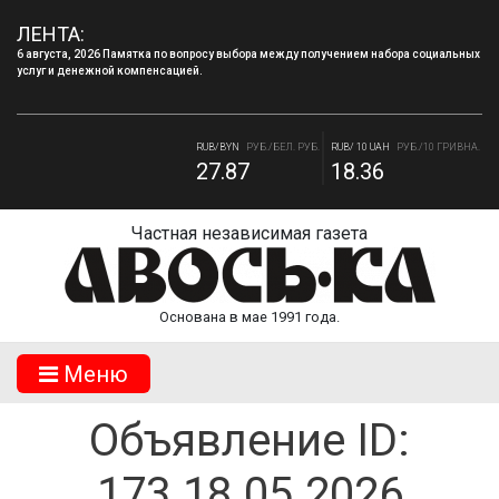
ЛЕНТА:
6 августа, 2026 Памятка по вопросу выбора между получением набора социальных
услуг и денежной компенсацией.
RUB/USD
РУБ./ДОЛЛАР
RUB/EUR
РУБ./ЕВРО
82.17
94.84
RUB/BYN
РУБ./БЕЛ. РУБ.
RUB/ 10 UAH
РУБ./10 ГРИВНА.
27.87
18.36
Частная независимая газета
Основана в мае 1991 года.
Mеню
Объявление ID:
173.18.05.2026