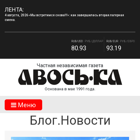
4 августа, 2026 «Мы встретимся снова!!!»: как завершилась вторая лагерная
ЛЕНТА:
смена.
4 августа, 2026 Запись в творческие объединения МБУДО «ДДТ» г.Десногорска на
2026–2027 учебный год.
RUB/USD
РУБ./ДОЛЛАР
RUB/EUR
РУБ./ЕВРО
80.93
93.19
RUB/BYN
РУБ./БЕЛ. РУБ.
RUB/ 10 UAH
РУБ./10 ГРИВНА.
27.65
18.11
Частная независимая газета
Основана в мае 1991 года.
Mеню
Блог.Новости