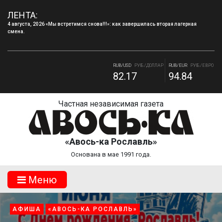
ЛЕНТА:
4 августа, 2026 «Мы встретимся снова!!!»: как завершилась вторая лагерная
смена.
4 августа, 2026 Запись в творческие объединения МБУДО «ДДТ» г.Десногорска на
2026–2027 учебный год.
RUB/USD
РУБ./ДОЛЛАР
RUB/EUR
РУБ./ЕВРО
82.17
94.84
RUB/BYN
РУБ./БЕЛ. РУБ.
RUB/ 10 UAH
РУБ./10 ГРИВНА.
27.87
18.36
Частная независимая газета
«Авось-ка Рославль»
Основана в мае 1991 года.
Mеню
АФИША
«АВОСЬ-КА РОСЛАВЛЬ»