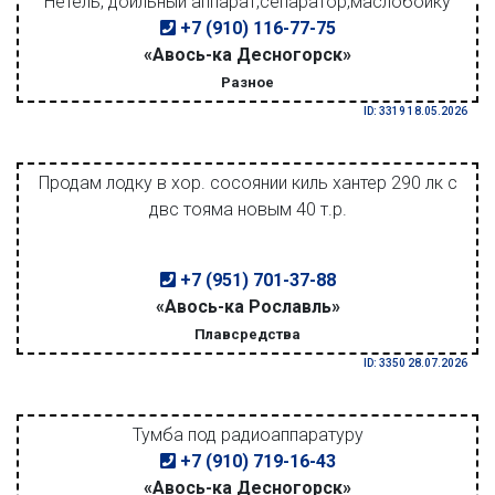
Нетель, доильный аппарат,сепаратор,маслобойку
+7 (910) 116-77-75
«Авось-ка Десногорск»
Разное
ID: 3319 18.05.2026
Продам лодку в хор. сосоянии киль хантер 290 лк с
двс тояма новым 40 т.р.
+7 (951) 701-37-88
«Авось-ка Рославль»
Плавсредства
ID: 3350 28.07.2026
Тумба под радиоаппаратуру
+7 (910) 719-16-43
«Авось-ка Десногорск»