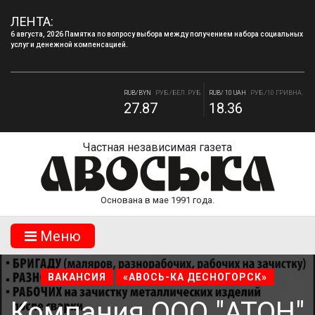
ЛЕНТА:
6 августа, 2026 Памятка по вопросу выбора между получением набора социальных
услуг и денежной компенсацией.
4 августа, 2026 «Мы встретимся снова!!!»: как завершилась вторая лагерная
смена.
RUB/BYN
РУБ./БЕЛ. РУБ.
RUB/ 10 UAH
РУБ./10 ГРИВНА.
27.87
18.36
RUB/USD
РУБ./ДОЛЛАР
RUB/EUR
РУБ./ЕВРО
82.17
94.84
Частная независимая газета
Основана в мае 1991 года.
Mеню
ВАКАНСИЯ
«АВОСЬ-КА ДЕСНОГОРСК»
Компания ООО "АТОН"