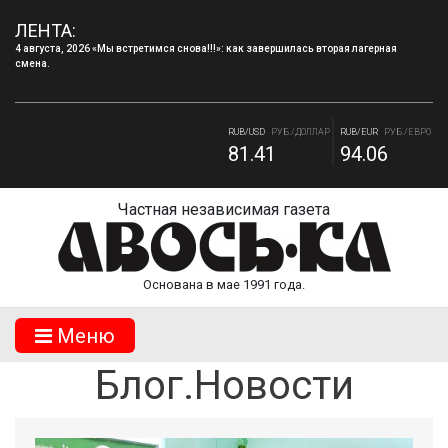
ЛЕНТА:
4 августа, 2026 Запись в творческие объединения МБУДО «ДДТ» г.Десногорска на
2026–2027 учебный год.
RUB/USD
РУБ./ДОЛЛАР
RUB/EUR
РУБ./ЕВРО
81.41
94.06
RUB/BYN
РУБ./БЕЛ. РУБ.
RUB/ 10 UAH
РУБ./10 ГРИВНА.
27.7
18.19
Частная независимая газета
Основана в мае 1991 года.
Mеню
Блог.Новости