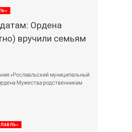
ЛЬ»
лдатам: Ордена
тно) вручили семьям
ания «Рославльский муниципальный
 Ордена Мужества родственникам
СЛАВЛЬ»