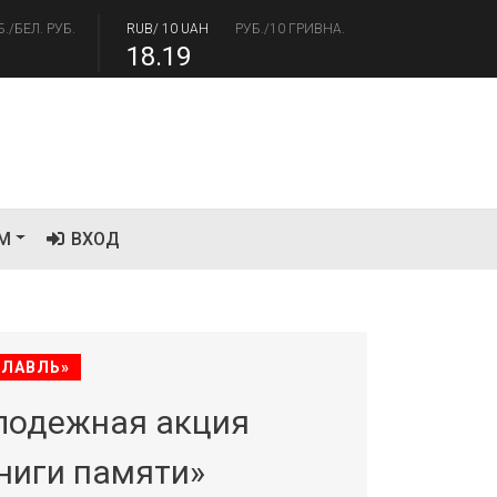
18.19
/USD
РУБ./ДОЛЛАР
RUB/EUR
РУБ./ЕВРО
.41
94.06
М
ВХОД
СЛАВЛЬ»
лодежная акция
ниги памяти»