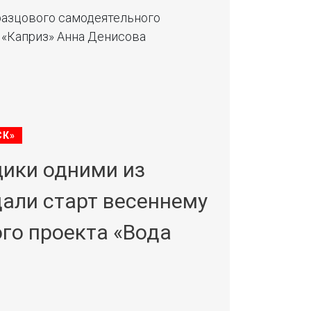
бразцового самодеятельного
 «Каприз» Анна Денисова
СК»
ики одними из
дали старт весеннему
го проекта «Вода