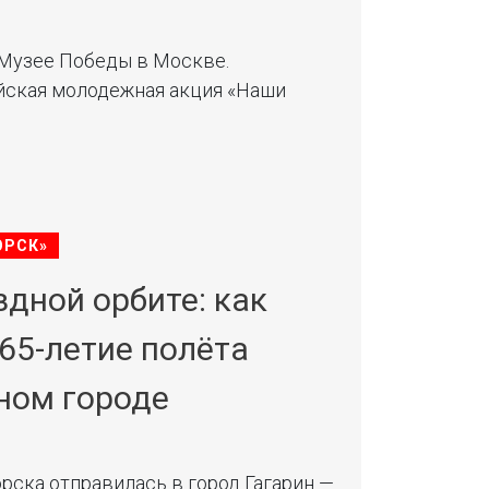
в Музее Победы в Москве.
йская молодежная акция «Наши
ОРСК»
здной орбите: как
65-летие полёта
дном городе
рска отправилась в город Гагарин —