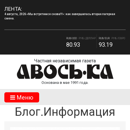
ЛЕНТА:
4 августа, 2026 «Мы встретимся снова!!!»: как завершилась вторая лагерная
смена.
RUB/BYN
РУБ./БЕЛ. РУБ.
RUB/ 10 UAH
РУБ./10 ГРИВНА.
27.65
18.11
RUB/USD
РУБ./ДОЛЛАР
RUB/EUR
РУБ./ЕВРО
80.93
93.19
Частная независимая газета
Основана в мае 1991 года.
Mеню
Блог.Информация