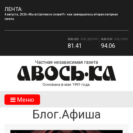
ЛЕНТА:
4 августа, 2026 «Мы встретимся снова!!!»: как завершилась вторая лагерная
смена.
RUB/BYN
РУБ./БЕЛ. РУБ.
RUB/ 10 UAH
РУБ./10 ГРИВНА.
27.7
18.19
RUB/USD
РУБ./ДОЛЛАР
RUB/EUR
РУБ./ЕВРО
81.41
94.06
Частная независимая газета
Основана в мае 1991 года.
Mеню
Блог.Афиша