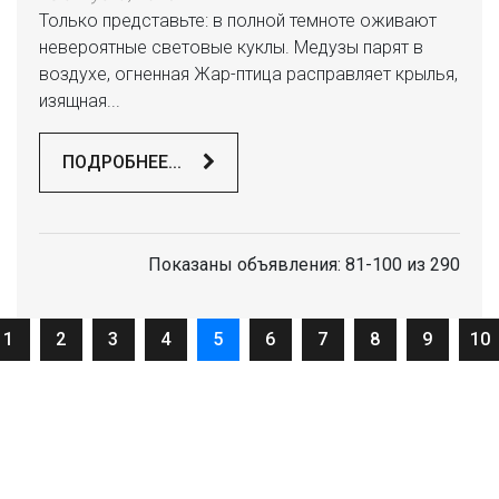
Только представьте: в полной темноте оживают
невероятные световые куклы. Медузы парят в
воздухе, огненная Жар-птица расправляет крылья,
изящная...
ПОДРОБНЕЕ...
Показаны объявления: 81-100 из 290
ious
1
2
3
4
5
6
7
8
9
10