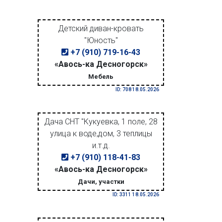
Детский диван-кровать
"Юность"
+7 (910) 719-16-43
«Авось-ка Десногорск»
Мебель
ID: 708 18.05.2026
Дача СНТ "Кукуевка, 1 поле, 28
улица к воде,дом, 3 теплицы
и.т.д.
+7 (910) 118-41-83
«Авось-ка Десногорск»
Дачи, участки
ID: 3311 18.05.2026