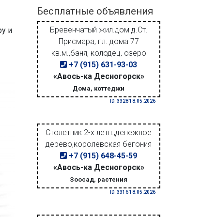
Бесплатные объявления
Бревенчатый жил.дом д.Ст.
ру и
Присмара, пл. дома 77
кв.м.,баня, колодец, озеро
+7 (915) 631-93-03
«Авось-ка Десногорск»
Дома, коттеджи
ID: 3328 18.05.2026
Столетник 2-х летн.,денежное
дерево,королевская бегония
+7 (915) 648-45-59
«Авось-ка Десногорск»
Зоосад, растения
ID: 3316 18.05.2026