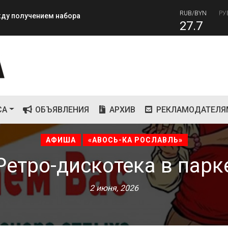
RUB/BYN
РУ
ежду получением набора
27.7
RUB
завершилась вторая лагерная
81
СА
ОБЪЯВЛЕНИЯ
АРХИВ
РЕКЛАМОДАТЕЛЯ
АФИША
«АВОСЬ-КА РОСЛАВЛЬ»
Ретро-дискотека в парк
2 июня, 2026