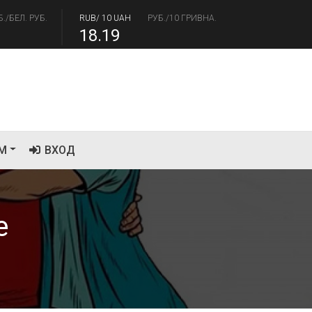
Б./БЕЛ. РУБ.
RUB/ 10 UAH
РУБ./10 ГРИВНА.
18.19
/USD
РУБ./ДОЛЛАР
RUB/EUR
РУБ./ЕВРО
.41
94.06
М
ВХОД
е