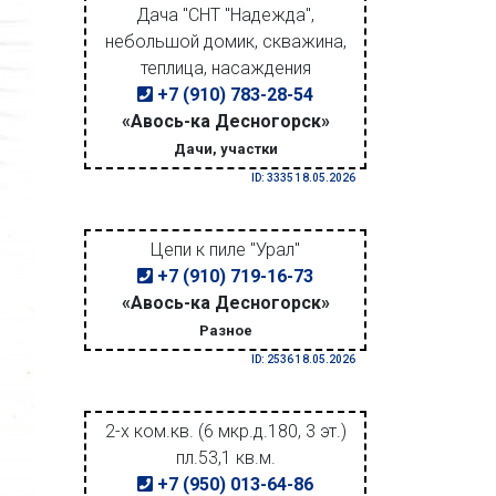
Дача "СНТ "Надежда",
небольшой домик, скважина,
теплица, насаждения
+7 (910) 783-28-54
«Авось-ка Десногорск»
Дачи, участки
ID: 3335 18.05.2026
Цепи к пиле "Урал"
+7 (910) 719-16-73
«Авось-ка Десногорск»
Разное
ID: 2536 18.05.2026
2-х ком.кв. (6 мкр.д.180, 3 эт.)
пл.53,1 кв.м.
+7 (950) 013-64-86