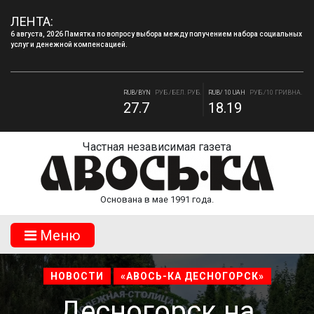
ЛЕНТА:
6 августа, 2026 Памятка по вопросу выбора между получением набора социальных
услуг и денежной компенсацией.
RUB/USD
РУБ./ДОЛЛАР
RUB/EUR
РУБ./ЕВРО
81.41
94.06
RUB/BYN
РУБ./БЕЛ. РУБ.
RUB/ 10 UAH
РУБ./10 ГРИВНА.
27.7
18.19
Частная независимая газета
Основана в мае 1991 года.
Mеню
НОВОСТИ
«АВОСЬ-КА ДЕСНОГОРСК»
Десногорск на