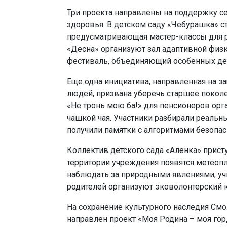
Три проекта направлены на поддержку 
здоровья. В детском саду «Чебурашка» 
предусматривающая мастер-классы для р
«Десна» организуют зал адаптивной фи
фестиваль, объединяющий особенных дет
Еще одна инициатива, направленная на з
людей, призвана уберечь старшее покол
«Не тронь мою ба!» для пенсионеров орг
чашкой чая. Участники разбирали реаль
получили памятки с алгоритмами безопас
Коллектив детского сада «Аленка» прис
территории учреждения появятся метеопл
наблюдать за природными явлениями, у
родителей организуют эковолонтерский к
На сохранение культурного наследия См
направлен проект «Моя Родина – моя горд