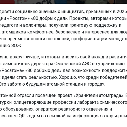
девяти социально значимых инициатив, признанных в 2025
ции «Росатом» «80 добрых дел». Проекты, авторами котор
педагоги и волонтеры, получили грантовую поддержку и
д атомщиков комфортнее, безопаснее и интереснее для лю
лено преемственности поколений, профориентации молодеж
ению ЗОЖ.
изнь вокруг лучше, и готовы вносить свой вклад в развити
тает заместитель директора Смоленской АЭС по управлению
с «Росатома» «80 добрых дел» дал возможность поддержат
 идеям стать реальностью. Хорошо, что среди победителе
Это забота о будущем атомной станции и города».
томной отрасли посвящен проект «Хранители атомграда». 
гурки, олицетворяющие профессии лаборанта химическог
о оборудования, оператора реакторного отделения и
 оснащен QR-кодом со ссылкой на информацию о карьерн