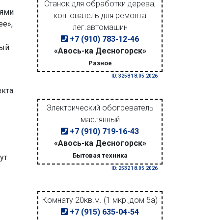
Станок для обработки дерева,
тями
контователь для ремонта
ее»,
лег.автомашин
+7 (910) 783-12-46
ный
«Авось-ка Десногорск»
Разное
ID: 3258 18.05.2026
екта
Электрический обогреватель
маслянный
+7 (910) 719-16-43
«Авось-ка Десногорск»
Бытовая техника
ут
ID: 2532 18.05.2026
Комнату 20кв.м. (1 мкр.,дом 5а)
+7 (915) 635-04-54