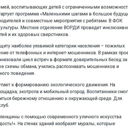
семей, воспитывающих детей с ограниченными возможнос
стартует программа «Маленькими шагами в большое будущ
одителей и совместные мероприятия с ребятами. В ФОК
зкультуры. Местное отделение ВОРДИ проведет инклюзив
ей и их здоровых сверстников.
ащиту наиболее уязвимой категории населения – пожилых
ение от телефонных и интернет-мошенников. В рамках про
анизовали цикл встреч в формате доверительных бесед за
ные схемы обмана, учились распознавать мошенников и
ного поведения.
тупает к формированию экологического движения. На
ощадка, экотропа и мобильный огород. Воспитанники смог
читься бережному отношению к окружающей среде. Для
луб.
оленщины с помощью современного уличного искусства
ость!». На стенах зданий изобразят муралы, которые