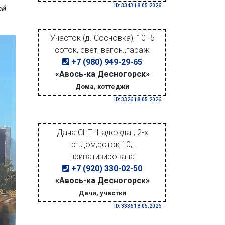
ID: 3343 18.05.2026
ой
Участок (д. Сосновка), 10+5
соток, свет, вагон.,гараж
+7 (980) 949-29-65
«Авось-ка Десногорск»
Дома, коттеджи
ID: 3326 18.05.2026
Дача СНТ "Надежда", 2-х
эт.дом,соток 10,,
приватизирована
+7 (920) 330-02-50
«Авось-ка Десногорск»
Дачи, участки
ID: 3336 18.05.2026