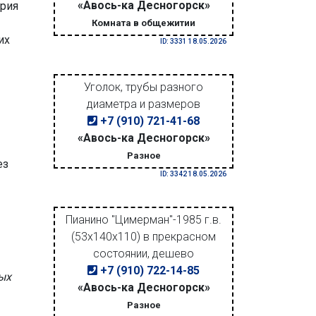
«Авось-ка Десногорск»
Юрия
Комната в общежитии
их
ID: 3331 18.05.2026
Уголок, трубы разного
диаметра и размеров
+7 (910) 721-41-68
«Авось-ка Десногорск»
Разное
ез
ID: 3342 18.05.2026
Пианино "Цимерман"-1985 г.в.
(53х140х110) в прекрасном
состоянии, дешево
+7 (910) 722-14-85
ых
«Авось-ка Десногорск»
Разное