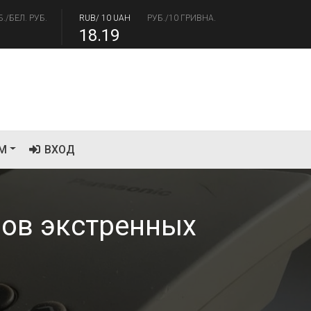
18.19
/USD
РУБ./ДОЛЛАР
RUB/EUR
РУБ./ЕВРО
.41
94.06
М
ВХОД
ров экстренных