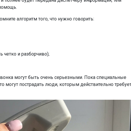
е и полнее будет передана диспетчеру информация, тем
помощь.
омните алгоритм того, что нужно говорить:
ь четко и разборчиво);
звонка могут быть очень серьезными. Пока специальные
-то могут пострадать люди, которым действительно требуе