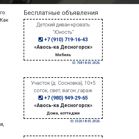
Бесплатные объявления
го.
 Как
Детский диван-кровать
"Юность"
+7 (910) 719-16-43
«Авось-ка Десногорск»
Мебель
ID: 708 18.05.2026
Участок (д. Сосновка), 10+5
соток, свет, вагон.,гараж
+7 (980) 949-29-65
«Авось-ка Десногорск»
Дома, коттеджи
ID: 3326 18.05.2026
я,