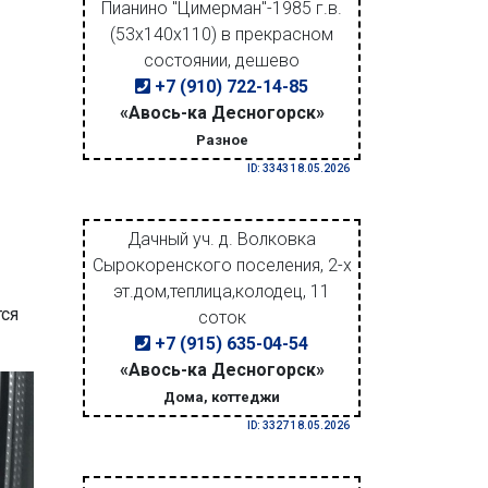
Пианино "Цимерман"-1985 г.в.
(53х140х110) в прекрасном
состоянии, дешево
+7 (910) 722-14-85
«Авось-ка Десногорск»
Разное
ID: 3343 18.05.2026
Дачный уч. д. Волковка
Сырокоренского поселения, 2-х
эт.дом,теплица,колодец, 11
тся
соток
+7 (915) 635-04-54
«Авось-ка Десногорск»
Дома, коттеджи
ID: 3327 18.05.2026