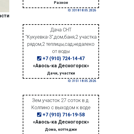
Разное
ID: 3318 18.05.2026
асти
Дача СНТ
"Кукуевка-3",дом,баня,2 участка
рядом,2 теплицы,сад,недалеко
от воды
+7 (910) 724-14-47
«Авось-ка Десногорск»
Дачи, участки
ID: 3151 18.05.2026
Зем.участок 27 соток в д.
Колпино с выходом к воде
+7 (910) 716-19-58
«Авось-ка Десногорск»
Дома, коттеджи