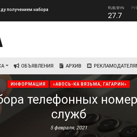
ежду получением набора
27.7
RUB
завершилась вторая лагерная
81
СА
ОБЪЯВЛЕНИЯ
АРХИВ
РЕКЛАМОДАТЕЛЯ
ИНФОРМАЦИЯ
«АВОСЬ-КА ВЯЗЬМА, ГАГАРИН»
бора телефонных номе
служб
5 февраля, 2021