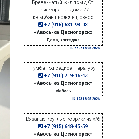
Бревенчатый жил.дом д.Ст.
Присмара, пл. дома 77
кв.м.,баня, колодец, озеро
+7 (915) 631-93-03
«Авось-ка Десногорск»
Дома, коттеджи
ID: 3328 18.05.2026
Тумба под радиоаппаратуру
+7 (910) 719-16-43
«Авось-ка Десногорск»
Мебель
ID: 173 18.05.2026
Вязаные круглые коврики из х/б
+7 (915) 648-45-59
«Авось-ка Десногорск»