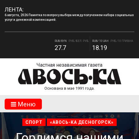
ЛЕНТА:
6 августа, 2026 Памятка по вопросу выбора между получением набора социальных
услуг и денежной компенсацией.
RUB/USD
РУБ./ДОЛЛАР
RUB/EUR
РУБ./ЕВРО
81.41
94.06
RUB/BYN
РУБ./БЕЛ. РУБ.
RUB/ 10 UAH
РУБ./10 ГРИВНА.
27.7
18.19
Частная независимая газета
Основана в мае 1991 года.
Mеню
СПОРТ
«АВОСЬ-КА ДЕСНОГОРСК»
Гордимся нашими