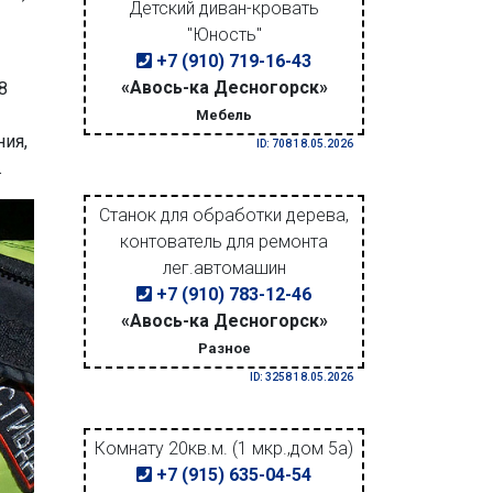
Детский диван-кровать
"Юность"
+7 (910) 719-16-43
«Авось-ка Десногорск»
8
Мебель
ния,
ID: 708 18.05.2026
.
Станок для обработки дерева,
контователь для ремонта
лег.автомашин
+7 (910) 783-12-46
«Авось-ка Десногорск»
Разное
ID: 3258 18.05.2026
Комнату 20кв.м. (1 мкр.,дом 5а)
+7 (915) 635-04-54