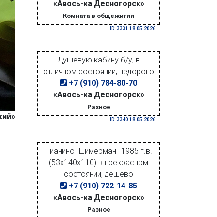
«Авось-ка Десногорск»
Комната в общежитии
ID: 3331 18.05.2026
Душевую кабину б/у, в
отличном состоянии, недорого
+7 (910) 784-80-70
«Авось-ка Десногорск»
Разное
кий»
ID: 3340 18.05.2026
Пианино "Цимерман"-1985 г.в.
(53х140х110) в прекрасном
состоянии, дешево
+7 (910) 722-14-85
«Авось-ка Десногорск»
Разное