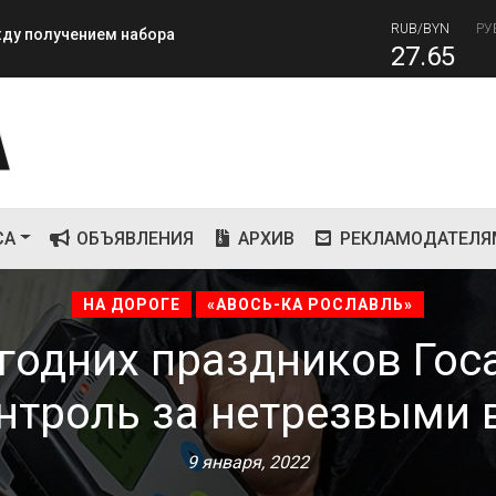
RUB/BYN
РУ
ежду получением набора
27.65
RUB
завершилась вторая лагерная
80
СА
ОБЪЯВЛЕНИЯ
АРХИВ
РЕКЛАМОДАТЕЛЯ
НА ДОРОГЕ
«АВОСЬ-КА РОСЛАВЛЬ»
огодних праздников Гос
нтроль за нетрезвыми
9 января, 2022