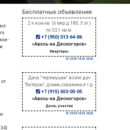
Бесплатные объявления
2-х ком.кв. (6 мкр.д.180, 3 эт.)
ных
пл.53,1 кв.м.
го
+7 (950) 013-64-86
кое-
«Авось-ка Десногорск»
и
Квартиры
ID: 3330 18.05.2026
Дача "Черемушки" возле дач
 от
"Ветеран", домик,скважина и т.д.
+7 (915) 653-05-05
«Авось-ка Десногорск»
Дачи, участки
Вы
ID: 3334 18.05.2026
34)