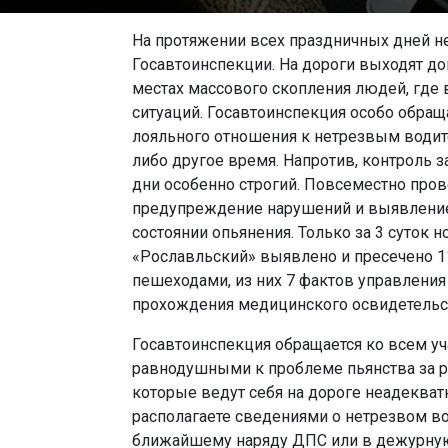
На протяжении всех праздничных дней н
Госавтоинспекции. На дороги выходят д
местах массового скопления людей, где
ситуаций. Госавтоинспекция особо обращ
лояльного отношения к нетрезвым водите
либо другое время. Напротив, контроль 
дни особенно строгий. Повсеместно про
предупреждение нарушений и выявление
состоянии опьянения. Только за 3 суто
«Рославльский» выявлено и пресечено 
пешеходами, из них 7 фактов управления
прохождения медицинского освидетельст
Госавтоинспекция обращается ко всем у
равнодушными к проблеме пьянства за р
которые ведут себя на дороге неадекват
располагаете сведениями о нетрезвом во
ближайшему наряду ДПС или в дежурную