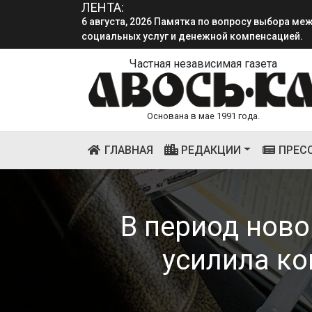
6 августа, 2026 Памятка по вопросу выбора м
ЛЕНТА:
социальных услуг и денежной компенсацией.
4 августа, 2026 «Мы встретимся снова!!!»: как 
смена.
Частная независимая газета
Основана в мае 1991 года.
(CURRENT)
ГЛАВНАЯ
РЕДАКЦИИ
ПРЕС
В период нов
усилила ко