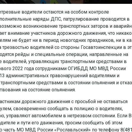
етрезвые водители остаются на особом контроле
ополнительные наряды ДПС, патрулирование проводится в
 возможно возникновение транспортных заторов и аварий
ает внимание участников дорожного движения, что никако
лям не будет ни в период новогодних праздников, ни в ка
за трезвостью водителей со стороны Госавтоинспекции в эт
водятся рейды и специальные операции, направленные на
 водителей, управляющих транспортными средствами в
к нового 2022 года сотрудниками ОГИБДД МО МВД России
113 административных правонарушений водителями и
 транспортными средствами в состоянии опьянения и отказ
вования на состояние опьянения.
частникам дорожного движения с просьбой не оставаться
улем, своевременно сообщать в полицию о водителях,
но, управляют автомобилем в нетрезвом состоянии. Если 
дителе и пути его движения, просим сообщить об этом
 часть МО МВД России «Рославльский» по телефону 8(481