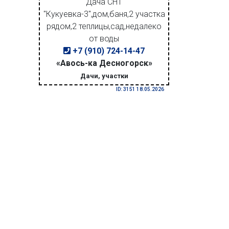
Дача СНТ
"Кукуевка-3",дом,баня,2 участка
рядом,2 теплицы,сад,недалеко
от воды
+7 (910) 724-14-47
«Авось-ка Десногорск»
Дачи, участки
ID: 3151 18.05.2026