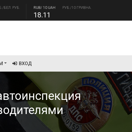
Б./БЕЛ. РУБ.
RUB/ 10 UAH
РУБ./10 ГРИВНА.
18.11
/USD
РУБ./ДОЛЛАР
RUB/EUR
РУБ./ЕВРО
.93
93.19
М
ВХОД
автоинспекция
 водителями