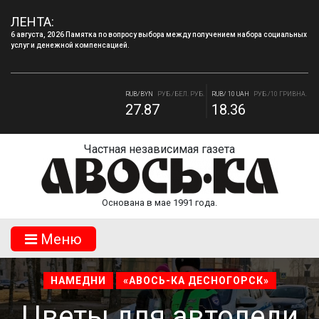
ЛЕНТА:
6 августа, 2026 Памятка по вопросу выбора между получением набора социальных
услуг и денежной компенсацией.
4 августа, 2026 «Мы встретимся снова!!!»: как завершилась вторая лагерная
смена.
RUB/BYN
РУБ./БЕЛ. РУБ.
RUB/ 10 UAH
РУБ./10 ГРИВНА.
27.87
18.36
RUB/USD
РУБ./ДОЛЛАР
RUB/EUR
РУБ./ЕВРО
82.17
94.84
Частная независимая газета
Основана в мае 1991 года.
Mеню
НАМЕДНИ
«АВОСЬ-КА ДЕСНОГОРСК»
Цветы для автоледи