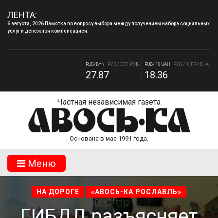
ЛЕНТА:
6 августа, 2026 Памятка по вопросу выбора между получением набора социальных
услуг и денежной компенсацией.
RUB/USD
РУБ./ДОЛЛАР
RUB/EUR
РУБ./ЕВРО
82.17
94.84
RUB/BYN
РУБ./БЕЛ. РУБ.
RUB/ 10 UAH
РУБ./10 ГРИВНА.
27.87
18.36
Частная независимая газета
Основана в мае 1991 года.
Mеню
НА ДОРОГЕ
«АВОСЬ-КА РОСЛАВЛЬ»
ГИБДД разъясняет