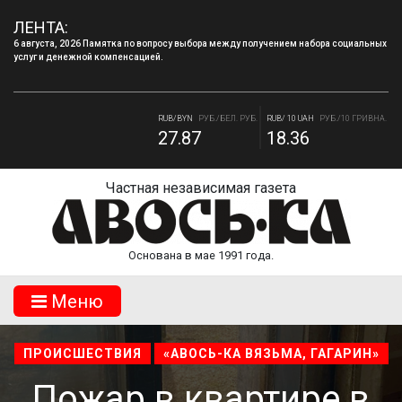
6 августа, 2026 Памятка по вопросу выбора между получением набора социальных
ЛЕНТА:
услуг и денежной компенсацией.
4 августа, 2026 «Мы встретимся снова!!!»: как завершилась вторая лагерная
смена.
RUB/BYN
РУБ./БЕЛ. РУБ.
RUB/ 10 UAH
РУБ./10 ГРИВНА.
27.87
18.36
RUB/USD
РУБ./ДОЛЛАР
RUB/EUR
РУБ./ЕВРО
82.17
94.84
Частная независимая газета
Основана в мае 1991 года.
Mеню
ПРОИСШЕСТВИЯ
«АВОСЬ-КА ВЯЗЬМА, ГАГАРИН»
Пожар в квартире в