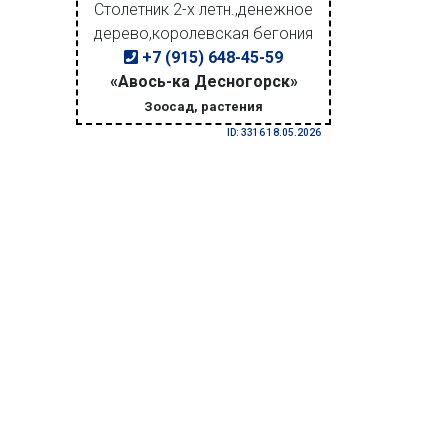
Столетник 2-х летн.,денежное
дерево,королевская бегония
+7 (915) 648-45-59
«Авось-ка Десногорск»
Зоосад, растения
ID: 3316 18.05.2026