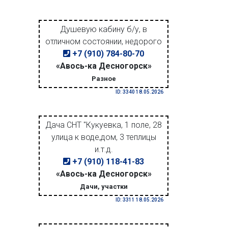
Душевую кабину б/у, в
отличном состоянии, недорого
+7 (910) 784-80-70
«Авось-ка Десногорск»
Разное
ID: 3340 18.05.2026
Дача СНТ "Кукуевка, 1 поле, 28
улица к воде,дом, 3 теплицы
и.т.д.
+7 (910) 118-41-83
«Авось-ка Десногорск»
Дачи, участки
ID: 3311 18.05.2026