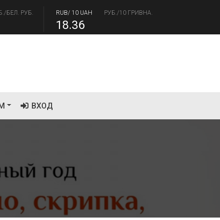
Б./БЕЛ. РУБ.
RUB/ 10 UAH
РУБ./10 ГРИВНА.
18.36
/USD
РУБ./ДОЛЛАР
RUB/EUR
РУБ./ЕВРО
.17
94.84
М
ВХОД
р