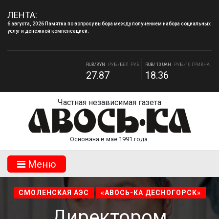
6 августа, 2026 Памятка по вопросу выбора между получением набора социальных
ЛЕНТА:
услуг и денежной компенсацией.
4 августа, 2026 «Мы встретимся снова!!!»: как завершилась вторая лагерная
смена.
RUB/BYN
РУБ./БЕЛ. РУБ.
RUB/ 10 UAH
РУБ./10 ГРИВНА.
27.87
18.36
RUB/USD
РУБ./ДОЛЛАР
RUB/EUR
РУБ./ЕВРО
82.17
94.84
Частная независимая газета
Основана в мае 1991 года.
Mеню
СМОЛЕНСКАЯ АЭС
«АВОСЬ-КА ДЕСНОГОРСК»
Директором