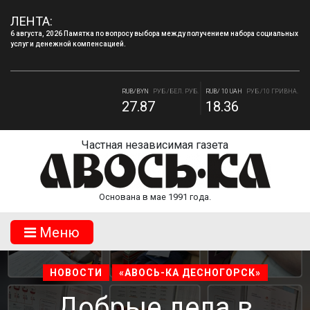
6 августа, 2026 Памятка по вопросу выбора между получением набора социальных
ЛЕНТА:
услуг и денежной компенсацией.
4 августа, 2026 «Мы встретимся снова!!!»: как завершилась вторая лагерная
смена.
RUB/BYN
РУБ./БЕЛ. РУБ.
RUB/ 10 UAH
РУБ./10 ГРИВНА.
27.87
18.36
RUB/USD
РУБ./ДОЛЛАР
RUB/EUR
РУБ./ЕВРО
82.17
94.84
Частная независимая газета
Основана в мае 1991 года.
Mеню
НОВОСТИ
«АВОСЬ-КА ДЕСНОГОРСК»
Добрые дела в