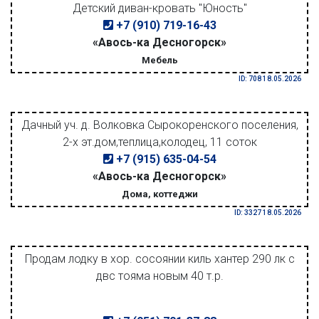
Детский диван-кровать "Юность"
+7 (910) 719-16-43
«Авось-ка Десногорск»
Мебель
ID: 708 18.05.2026
Дачный уч. д. Волковка Сырокоренского поселения,
2-х эт.дом,теплица,колодец, 11 соток
+7 (915) 635-04-54
«Авось-ка Десногорск»
Дома, коттеджи
ID: 3327 18.05.2026
Продам лодку в хор. сосоянии киль хантер 290 лк с
двс тояма новым 40 т.р.