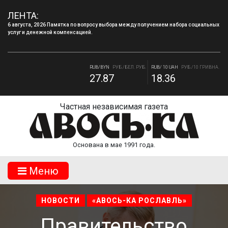
ЛЕНТА:
6 августа, 2026 Памятка по вопросу выбора между получением набора социальных
услуг и денежной компенсацией.
RUB/USD
РУБ./ДОЛЛАР
RUB/EUR
РУБ./ЕВРО
82.17
94.84
RUB/BYN
РУБ./БЕЛ. РУБ.
RUB/ 10 UAH
РУБ./10 ГРИВНА.
27.87
18.36
Частная независимая газета
Основана в мае 1991 года.
Mеню
НОВОСТИ
«АВОСЬ-КА РОСЛАВЛЬ»
Правительство