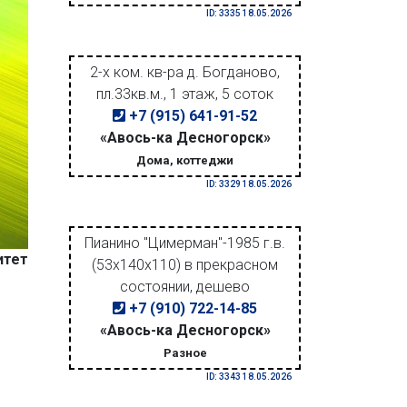
ID: 3335 18.05.2026
2-х ком. кв-ра д. Богданово,
пл.33кв.м., 1 этаж, 5 соток
+7 (915) 641-91-52
«Авось-ка Десногорск»
Дома, коттеджи
ID: 3329 18.05.2026
Пианино "Цимерман"-1985 г.в.
итет
(53х140х110) в прекрасном
состоянии, дешево
+7 (910) 722-14-85
«Авось-ка Десногорск»
Разное
ID: 3343 18.05.2026