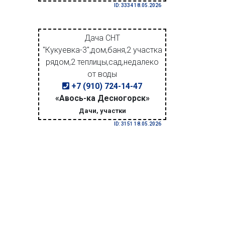
ID: 3334 18.05.2026
Дача СНТ
"Кукуевка-3",дом,баня,2 участка
рядом,2 теплицы,сад,недалеко
от воды
+7 (910) 724-14-47
«Авось-ка Десногорск»
Дачи, участки
ID: 3151 18.05.2026