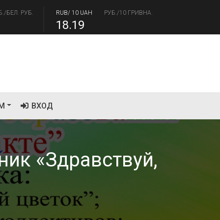
.41
94.06
Б./БЕЛ. РУБ.
RUB/ 10 UAH
РУБ./10 ГРИВНА.
18.19
М
ВХОД
ник «Здравствуй,