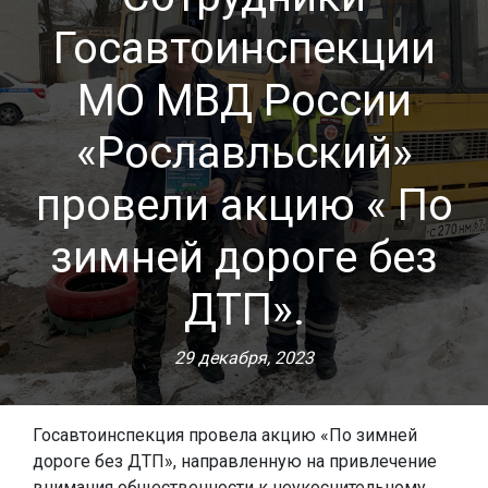
Госавтоинспекции
МО МВД России
«Рославльский»
провели акцию « По
зимней дороге без
ДТП».
29 декабря, 2023
Госавтоинспекция провела акцию «По зимней
дороге без ДТП», направленную на привлечение
внимания общественности к неукоснительному