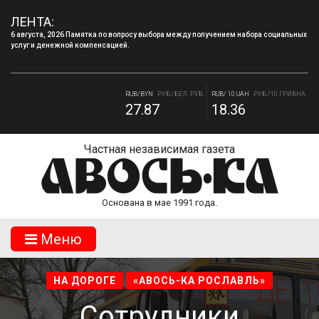
ЛЕНТА:
6 августа, 2026 Памятка по вопросу выбора между получением набора социальных
услуг и денежной компенсацией.
4 августа, 2026 «Мы встретимся снова!!!»: как завершилась вторая лагерная
смена.
RUB/BYN
РУБ./БЕЛ. РУБ.
RUB/ 10 UAH
РУБ./10 ГРИВНА.
27.87
18.36
RUB/USD
РУБ./ДОЛЛАР
RUB/EUR
РУБ./ЕВРО
82.17
94.84
Частная независимая газета
Основана в мае 1991 года.
Mеню
НА ДОРОГЕ
«АВОСЬ-КА РОСЛАВЛЬ»
Сотрудники