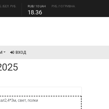
.17
94.84
Б./БЕЛ. РУБ.
RUB/ 10 UAH
РУБ./10 ГРИВНА.
18.36
М
ВХОД
2025
ал2,4*3м, свет, полки