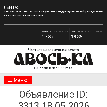
ЛЕНТА:
6 августа, 2026 Памятка по вопросу выбора между получением набора социальных
услуг и денежной компенсацией.
RUB/USD
РУБ./ДОЛЛАР
RUB/EUR
РУБ./ЕВРО
82.17
94.84
RUB/BYN
РУБ./БЕЛ. РУБ.
RUB/ 10 UAH
РУБ./10 ГРИВНА.
27.87
18.36
Частная независимая газета
Основана в мае 1991 года.
Mеню
Объявление ID:
3313.18.05.2026