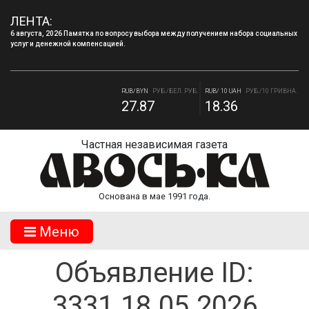
ЛЕНТА:
6 августа, 2026 Памятка по вопросу выбора между получением набора социальных
услуг и денежной компенсацией.
RUB/USD
РУБ./ДОЛЛАР
RUB/EUR
РУБ./ЕВРО
82.17
94.84
RUB/BYN
РУБ./БЕЛ. РУБ.
RUB/ 10 UAH
РУБ./10 ГРИВНА.
27.87
18.36
Частная независимая газета
Основана в мае 1991 года.
Mеню
Объявление ID:
3331.18.05.2026