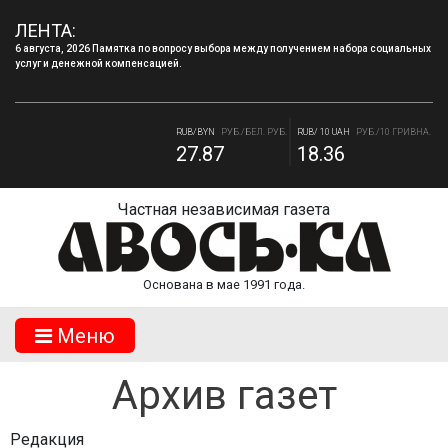
ЛЕНТА:
6 августа, 2026 Памятка по вопросу выбора между получением набора социальных
услуг и денежной компенсацией.
4 августа, 2026 «Мы встретимся снова!!!»: как завершилась вторая лагерная
смена.
RUB/BYN
РУБ./БЕЛ. РУБ.
RUB/ 10 UAH
РУБ./10 ГРИВНА.
27.87
18.36
RUB/USD
РУБ./ДОЛЛАР
RUB/EUR
РУБ./ЕВРО
82.17
94.84
Частная независимая газета
Основана в мае 1991 года.
Mеню
Архив газет
Редакция