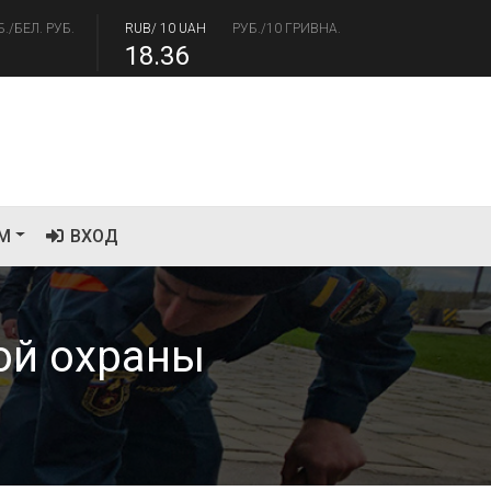
18.36
/USD
РУБ./ДОЛЛАР
RUB/EUR
РУБ./ЕВРО
.17
94.84
М
ВХОД
ой охраны