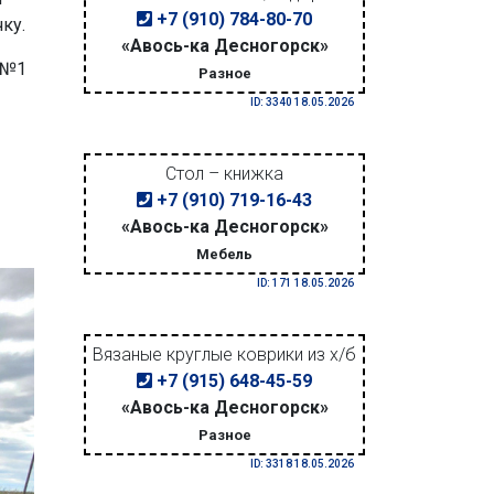
+7 (910) 784-80-70
ку.
«Авось-ка Десногорск»
 №1
Разное
ID: 3340 18.05.2026
Стол – книжка
+7 (910) 719-16-43
«Авось-ка Десногорск»
Мебель
ID: 171 18.05.2026
Вязаные круглые коврики из х/б
+7 (915) 648-45-59
«Авось-ка Десногорск»
Разное
ID: 3318 18.05.2026