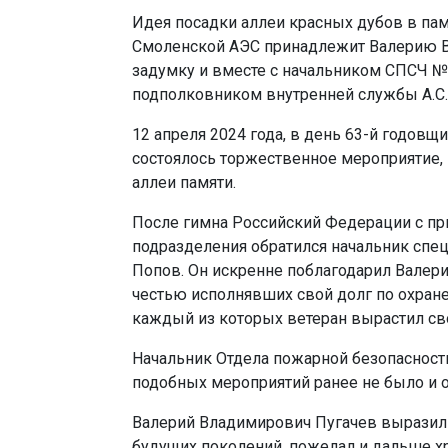
Идея посадки аллеи красных дубов в пам
Смоленской АЭС принадлежит Валерию В
задумку и вместе с начальником СПСЧ 
подполковником внутренней службы А.С
12 апреля 2024 года, в день 63-й годовщ
состоялось торжественное мероприятие,
аллеи памяти.
После гимна Российский Федерации с пр
подразделения обратился начальник спе
Попов. Он искренне поблагодарил Валери
честью исполнявших свой долг по охране
каждый из которых ветеран вырастил св
Начальник Отдела пожарной безопаснос
подобных мероприятий ранее не было и 
Валерий Владимирович Пугачев выразил 
будущих поколений, пожелал и дальше х