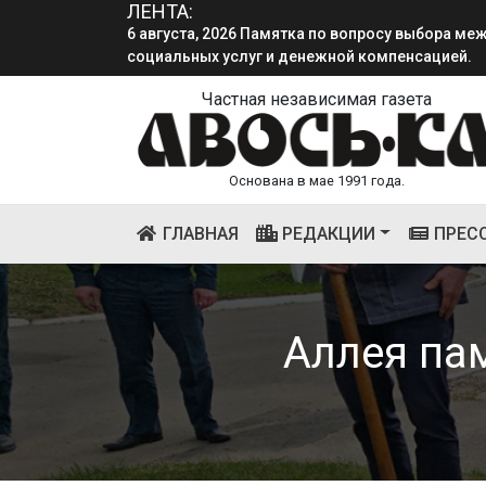
ЛЕНТА:
социальных услуг и денежной компенсацией.
4 августа, 2026 «Мы встретимся снова!!!»: как 
смена.
Частная независимая газета
Основана в мае 1991 года.
(CURRENT)
ГЛАВНАЯ
РЕДАКЦИИ
ПРЕС
Аллея па