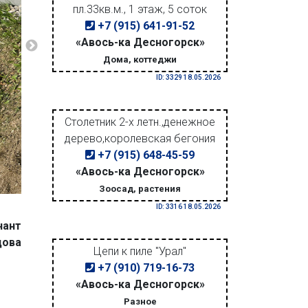
пл.33кв.м., 1 этаж, 5 соток
+7 (915) 641-91-52
«Авось-ка Десногорск»
Дома, коттеджи
ID: 3329 18.05.2026
Столетник 2-х летн.,денежное
дерево,королевская бегония
+7 (915) 648-45-59
«Авось-ка Десногорск»
Зоосад, растения
ID: 3316 18.05.2026
нант
цова
Цепи к пиле "Урал"
+7 (910) 719-16-73
«Авось-ка Десногорск»
Разное