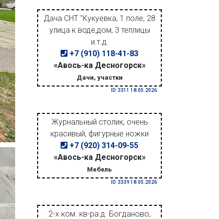
Дача СНТ "Кукуевка, 1 поле, 28
улица к воде,дом, 3 теплицы
и.т.д.
+7 (910) 118-41-83
«Авось-ка Десногорск»
Дачи, участки
ID: 3311 18.05.2026
Журнальный столик, очень
красивый, фигурные ножки
+7 (920) 314-09-55
«Авось-ка Десногорск»
Мебель
ID: 3339 18.05.2026
2-х ком. кв-ра д. Богданово,