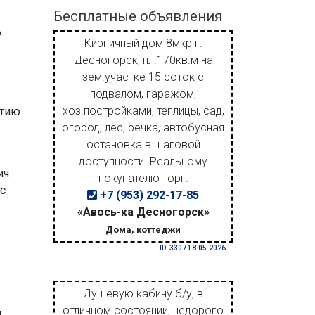
Бесплатные объявления
ю
Кирпичный дом 8мкр г.
Десногорск, пл.170кв.м на
зем.участке 15 соток с
подвалом, гаражом,
хоз.постройками, теплицы, сад,
ытию
огород, лес, речка, автобусная
остановка в шаговой
доступности. Реальному
ич
покупателю торг.
с
+7 (953) 292-17-85
«Авось-ка Десногорск»
Дома, коттеджи
ID: 3307 18.05.2026
Душевую кабину б/у, в
отличном состоянии, недорого
й