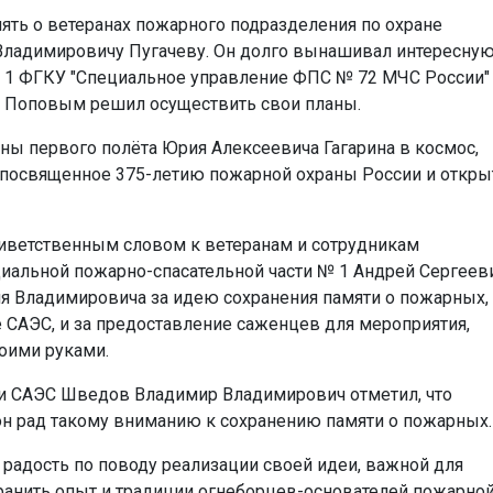
ять о ветеранах пожарного подразделения по охране
ладимировичу Пугачеву. Он долго вынашивал интересну
№ 1 ФГКУ "Специальное управление ФПС № 72 МЧС России"
. Поповым решил осуществить свои планы.
ины первого полёта Юрия Алексеевича Гагарина в космос,
 посвященное 375-летию пожарной охраны России и откр
иветственным словом к ветеранам и сотрудникам
циальной пожарно-спасательной части № 1 Андрей Сергеев
я Владимировича за идею сохранения памяти о пожарных, 
 САЭС, и за предоставление саженцев для мероприятия,
оими руками.
ти САЭС Шведов Владимир Владимирович отметил, что
он рад такому вниманию к сохранению памяти о пожарных.
радость по поводу реализации своей идеи, важной для
ранить опыт и традиции огнеборцев-основателей пожарно