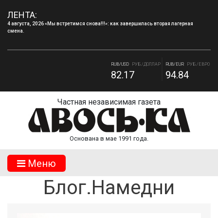
4 августа, 2026 «Мы встретимся снова!!!»: как завершилась вторая лагерная
ЛЕНТА:
смена.
4 августа, 2026 Запись в творческие объединения МБУДО «ДДТ» г.Десногорска на
2026–2027 учебный год.
RUB/USD
РУБ./ДОЛЛАР
RUB/EUR
РУБ./ЕВРО
82.17
94.84
RUB/BYN
РУБ./БЕЛ. РУБ.
RUB/ 10 UAH
РУБ./10 ГРИВНА.
27.87
18.36
Частная независимая газета
Основана в мае 1991 года.
Mеню
Блог.Намедни