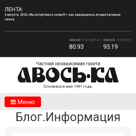
ЛЕНТА:
4 августа, 2026 «Мы встретимся снова!!!»: как завершилась вторая лагерная
смена.
4 августа, 2026 Запись в творческие объединения МБУДО «ДДТ» г.Десногорска на
2026–2027 учебный год.
RUB/USD
РУБ./ДОЛЛАР
RUB/EUR
РУБ./ЕВРО
80.93
93.19
RUB/BYN
РУБ./БЕЛ. РУБ.
RUB/ 10 UAH
РУБ./10 ГРИВНА.
27.65
18.11
Частная независимая газета
Основана в мае 1991 года.
Mеню
Блог.Информация