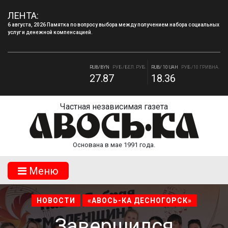
ЛЕНТА:
6 августа, 2026 Памятка по вопросу выбора между получением набора социальных
услуг и денежной компенсацией.
RUB/USD
РУБ./ДОЛЛАР
RUB/EUR
РУБ./ЕВРО
82.17
94.84
RUB/BYN
РУБ./БЕЛ. РУБ.
RUB/ 10 UAH
РУБ./10 ГРИВНА.
27.87
18.36
Частная независимая газета
Основана в мае 1991 года.
Mеню
НОВОСТИ
«АВОСЬ-КА ДЕСНОГОРСК»
Завершился