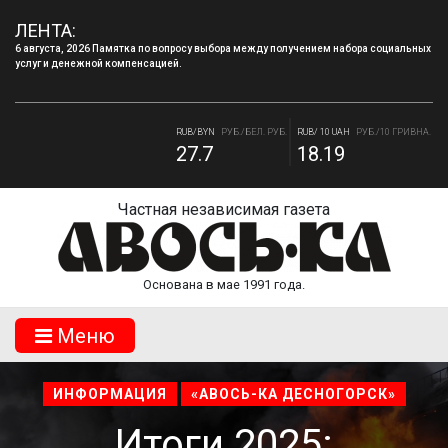
ЛЕНТА:
6 августа, 2026 Памятка по вопросу выбора между получением набора социальных
услуг и денежной компенсацией.
4 августа, 2026 «Мы встретимся снова!!!»: как завершилась вторая лагерная
смена.
RUB/BYN
РУБ./БЕЛ. РУБ.
RUB/ 10 UAH
РУБ./10 ГРИВНА.
27.7
18.19
RUB/USD
РУБ./ДОЛЛАР
RUB/EUR
РУБ./ЕВРО
81.41
94.06
Частная независимая газета
Основана в мае 1991 года.
Mеню
ИНФОРМАЦИЯ
«АВОСЬ-КА ДЕСНОГОРСК»
Итоги 2025: