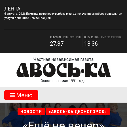
ЛЕНТА:
6 августа, 2026 Памятка по вопросу выбора между получением набора социальных
услуг и денежной компенсацией.
RUB/USD
РУБ./ДОЛЛАР
RUB/EUR
РУБ./ЕВРО
82.17
94.84
RUB/BYN
РУБ./БЕЛ. РУБ.
RUB/ 10 UAH
РУБ./10 ГРИВНА.
27.87
18.36
Частная независимая газета
Основана в мае 1991 года.
Mеню
НОВОСТИ
«АВОСЬ-КА ДЕСНОГОРСК»
«Ещё не вечер»