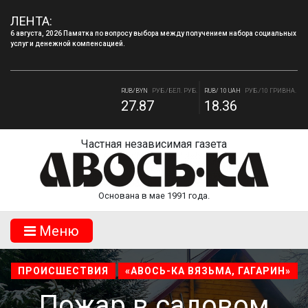
ЛЕНТА:
6 августа, 2026 Памятка по вопросу выбора между получением набора социальных
услуг и денежной компенсацией.
4 августа, 2026 «Мы встретимся снова!!!»: как завершилась вторая лагерная
смена.
RUB/BYN
РУБ./БЕЛ. РУБ.
RUB/ 10 UAH
РУБ./10 ГРИВНА.
27.87
18.36
RUB/USD
РУБ./ДОЛЛАР
RUB/EUR
РУБ./ЕВРО
82.17
94.84
Частная независимая газета
Основана в мае 1991 года.
Mеню
ПРОИСШЕСТВИЯ
«АВОСЬ-КА ВЯЗЬМА, ГАГАРИН»
Пожар в садовом