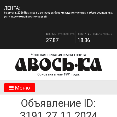
ЛЕНТА:
6 августа, 2026 Памятка по вопросу выбора между получением набора социальных
услуг и денежной компенсацией.
RUB/USD
РУБ./ДОЛЛАР
RUB/EUR
РУБ./ЕВРО
82.17
94.84
RUB/BYN
РУБ./БЕЛ. РУБ.
RUB/ 10 UAH
РУБ./10 ГРИВНА.
27.87
18.36
Частная независимая газета
Основана в мае 1991 года.
Mеню
Объявление ID:
3191.27.11.2024