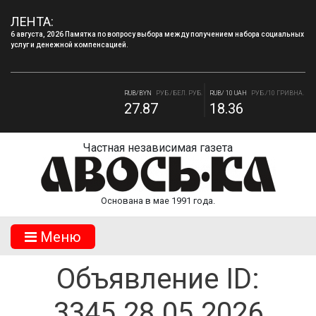
ЛЕНТА:
6 августа, 2026 Памятка по вопросу выбора между получением набора социальных
услуг и денежной компенсацией.
RUB/USD
РУБ./ДОЛЛАР
RUB/EUR
РУБ./ЕВРО
82.17
94.84
RUB/BYN
РУБ./БЕЛ. РУБ.
RUB/ 10 UAH
РУБ./10 ГРИВНА.
27.87
18.36
Частная независимая газета
Основана в мае 1991 года.
Mеню
Объявление ID:
3345.28.05.2026