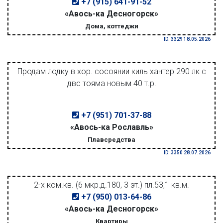
+7 (915) 641-91-52
«Авось-ка Десногорск»
Дома, коттеджи
ID: 3329 18.05.2026
Продам лодку в хор. сосоянии киль хантер 290 лк с
двс тояма новым 40 т.р.
+7 (951) 701-37-88
«Авось-ка Рославль»
Плавсредства
ID: 3350 28.07.2026
2-х ком.кв. (6 мкр.д.180, 3 эт.) пл.53,1 кв.м.
+7 (950) 013-64-86
«Авось-ка Десногорск»
Квартиры