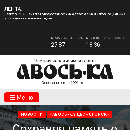
ЛЕНТА:
6 августа, 2026 Памятка по вопросу выбора между получением набора социальных
услуг и денежной компенсацией.
RUB/USD
РУБ./ДОЛЛАР
RUB/EUR
РУБ./ЕВРО
82.17
94.84
RUB/BYN
РУБ./БЕЛ. РУБ.
RUB/ 10 UAH
РУБ./10 ГРИВНА.
27.87
18.36
Частная независимая газета
Основана в мае 1991 года.
Mеню
НОВОСТИ
«АВОСЬ-КА ДЕСНОГОРСК»
Сохраняя память о