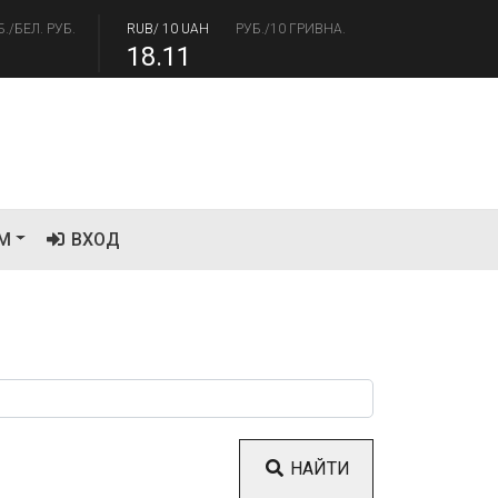
.93
93.19
Б./БЕЛ. РУБ.
RUB/ 10 UAH
РУБ./10 ГРИВНА.
18.11
М
ВХОД
НАЙТИ