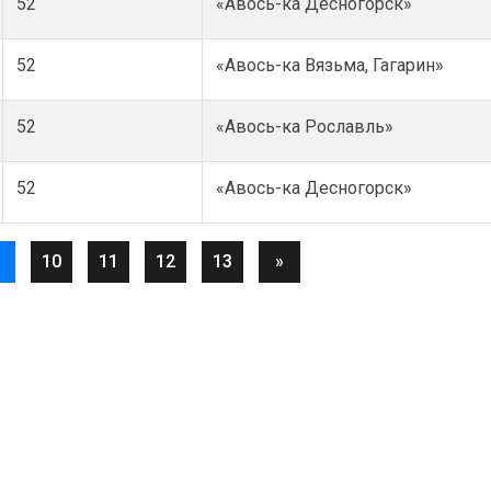
52
«Авось-ка Десногорск»
52
«Авось-ка Вязьма, Гагарин»
52
«Авось-ка Рославль»
52
«Авось-ка Десногорск»
10
11
12
13
»